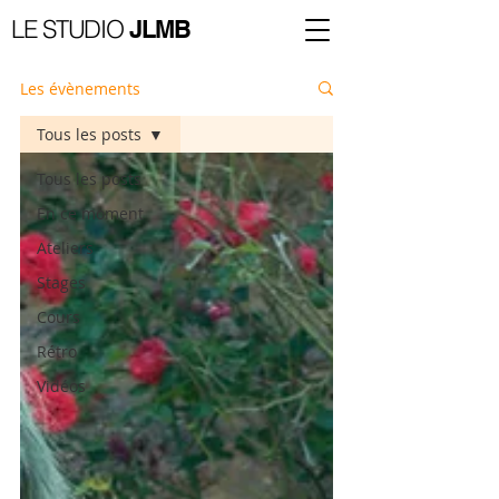
LE STUDIO
JLMB
Les évènements
Tous les posts
Tous les posts
En ce moment
Ateliers
Stages
Cours
Rétro
Vidéos