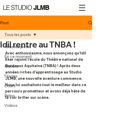
LE STUDIO
JLMB
Post
Tous les posts
Idil rentre au TNBA !
Tous les posts
Avec enthousiasme, nous annonçons qu’Idil 
En ce moment
Eker rejoint l’école du Théâtre national de 
Bordeaux Aquitaine (TNBA) ! Après deux 
Ateliers
années riches d'apprentissage au Studio 
Stages
JLMB, une nouvelle aventure commence. 
Nous lui souhaitons tout le meilleur dans ce 
Cours
parcours prometteur et avons déjà hâte de 
Rétro
la voir briller sur scène.
Vidéos