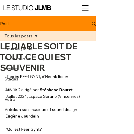
LE STUDIO
JLMB
Post
Tous les posts
LE DIABLE SOIT DE
Tous les posts
TOUT CE QUI EST
En ce moment
SOUVENIR
Ateliers
d'après PEER GYNT, d'Henrik Ibsen
Stages
Cours
Atelier 2 dirigé par 
Stéphane Douret
Juillet 2024, Espace Sorano (Vincennes)
Rétro
Vidéos
création son, musique et sound design 
Eugène Jourdain
"Qui est Peer Gynt?