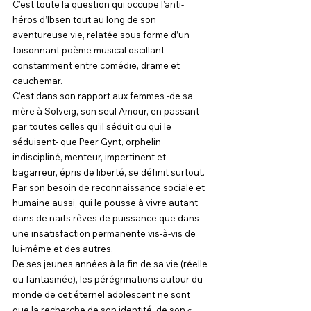
C’est toute la question qui occupe l’anti-
héros d’Ibsen tout au long de son 
aventureuse vie, relatée sous forme d’un 
foisonnant poème musical oscillant 
constamment entre comédie, drame et 
cauchemar.
C’est dans son rapport aux femmes -de sa 
mère à Solveig, son seul Amour, en passant 
par toutes celles qu’il séduit ou qui le 
séduisent- que Peer Gynt, orphelin 
indiscipliné, menteur, impertinent et 
bagarreur, épris de liberté, se définit surtout. 
Par son besoin de reconnaissance sociale et 
humaine aussi, qui le pousse à vivre autant 
dans de naïfs rêves de puissance que dans 
une insatisfaction permanente vis-à-vis de 
lui-même et des autres.
De ses jeunes années à la fin de sa vie (réelle 
ou fantasmée), les pérégrinations autour du 
monde de cet éternel adolescent ne sont 
que la recherche de son identité, de son « 